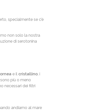
rto, specialmente se c’è
simo non solo la nostra
duzione di serotonina
cornea
e il
cristallino
, i
ti, sono più o meno
o necessari dei filtri
uando andiamo al mare