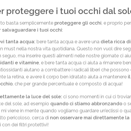
er proteggere i tuoi occhi dal so
esto basta semplicemente
proteggere gli occhi
, e proprio pe
r salvaguardare i tuoi occhi
:
vi tanta acqua:
bere tanta acqua e avere una
dieta ricca d
 must nella nostra vita quotidiana. Questo non vuol dire segu
 seguo, ma inserire questi alimenti nelle nostre giornate ci aiuta
idanti e vitamine
, e bere tanta acqua ci aiuta a rimanere be
tiossidanti aiutano a combattere i radicali liberi che possono
nte la retina, e avere il corpo ben idratato aiuta a mantenere
i
occhio
, che per grande percentuale è composto di acqua!
ettamente la luce del sole:
ci sono momenti in cui ci trovi
ce del sole, ad esempio
quando ci stiamo abbronzando
o s
, mi viene in mente quando vogliamo guardare un’eclissi o qu
to pericoloso, cerca di
non osservare mai direttamente la 
con dei filtri protettivi!