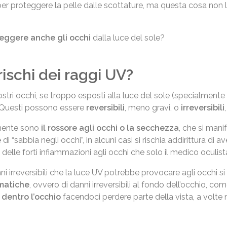
er proteggere la pelle dalle scottature, ma questa cosa non l
eggere anche gli occhi
dalla luce del sole?
rischi dei raggi UV?
stri occhi, se troppo esposti alla luce del sole (specialmente 
 Questi possono essere
reversibili
, meno gravi, o
irreversibili
tamente sono
il rossore agli occhi o la secchezza
, che si man
i “sabbia negli occhi”, in alcuni casi si rischia addirittura di av
delle forti infiammazioni agli occhi che solo il medico oculist
 irreversibili che la luce UV potrebbe provocare agli occhi si
matiche
, ovvero di danni irreversibili al fondo dell’occhio, co
 dentro l’occhio
facendoci perdere parte della vista, a volte 