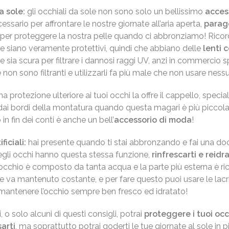
a sole:
gli occhiali da sole non sono solo un bellissimo
acces
sario per affrontare le nostre giornate all’aria aperta,
parag
er proteggere la nostra pelle quando ci abbronziamo! Ricorda
he siano veramente protettivi, quindi che abbiano delle
lenti c
e sia scura per filtrare i dannosi raggi UV, anzi in commercio 
 non sono filtranti e utilizzarli fa più male che non usare nes
a protezione ulteriore ai tuoi occhi la offre il cappello, speci
i bordi della montatura quando questa magari è più piccola r
 in fin dei conti è anche un bell’
accessorio di moda
!
ficiali:
hai presente quando ti stai abbronzando e fai una docc
egli occhi hanno questa stessa funzione,
rinfrescarti e reidr
occhio è composto da tanta acqua e la parte più esterna è ri
va mantenuto costante, e per fare questo puoi usare le lacrime
mantenere l’occhio sempre ben fresco ed idratato!
, o solo alcuni di questi consigli, potrai
proteggere i tuoi occ
arti
, ma soprattutto potrai goderti le tue giornate al sole in pi