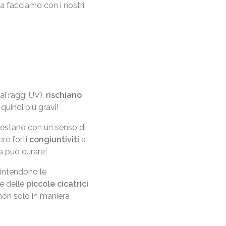
a facciamo con i nostri
ai raggi UV),
rischiano
, quindi più gravi!
ifestano con un senso di
ere forti
congiuntiviti
a
a può curare!
 intendono le
me delle
piccole cicatrici
non solo in maniera