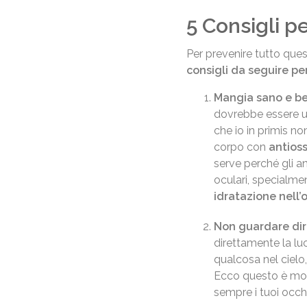
5 Consigli p
Per prevenire tutto qu
consigli da seguire pe
Mangia sano e be
dovrebbe essere un
che io in primis non
corpo con
antioss
serve perché gli an
oculari, specialme
idratazione nell’
Non guardare dir
direttamente la lu
qualcosa nel cielo
Ecco questo è mol
sempre i tuoi occhi 