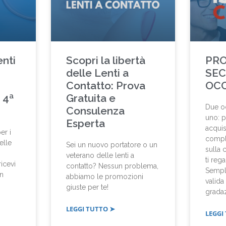
nti
Scopri la libertà
PR
delle Lenti a
SE
Contatto: Prova
OCC
 4ª
Gratuita e
Due oc
Consulenza
uno: p
Esperta
acquis
er i
comple
elle
Sei un nuovo portatore o un
sulla
veterano delle lenti a
ti reg
ricevi
contatto? Nessun problema,
Sempl
in
abbiamo le promozioni
valida
giuste per te!
grada
LEGGI TUTTO ➤
LEGGI