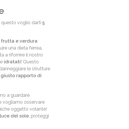
le
r questo voglio darti
5
i frutta e verdura
ire una dieta ferrea,
 a rifornire il nostro
ne
idratati
! Questo
 danneggiare le strutture
l giusto rapporto di
amo a guardare
e vogliamo osservare
alche oggetto volante!
luce del sole
, proteggi