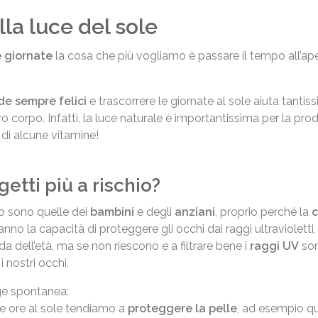
ella luce del sole
e giornate
la cosa che più vogliamo è passare il tempo all’ape
de sempre felici
e trascorrere le giornate al sole aiuta tantis
 corpo. Infatti, la luce naturale è importantissima per la pro
 di alcune vitamine!
getti più a rischio?
io sono quelle dei
bambini
e degli
anziani
, proprio perché la
e hanno la capacità di proteggere gli occhi dai raggi ultraviolet
da dell’età, ma se non riescono e a filtrare bene i
raggi UV
son
i nostri occhi.
e spontanea:
 ore al sole tendiamo a
proteggere la pelle
, ad esempio q