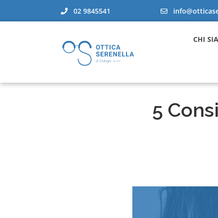
info@otticaser
02 9845541
CHI SI
5 Consi