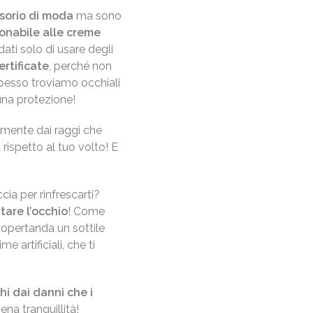
sorio di moda
ma sono
onabile alle creme
ti solo di usare degli
ertificate
, perché non
spesso troviamo occhiali
suna protezione!
almente dai raggi che
ispetto al tuo volto! E
ia per rinfrescarti?
atare l’occhio
! Come
copertanda un sottile
 artificiali, che ti
hi dai danni che i
ena tranquillità!