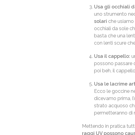
Usa gli occhiali d
uno strumento neces
solari
che usiamo p
occhiali da sole c
basta che una lent
con lenti scure che
Usa il cappello:
un
possono passare da
poi beh, il cappello
Usa le lacrime arti
Ecco le goccine n
dicevamo prima, l’
strato acquoso che 
permetteranno di 
Mettendo in pratica tutti
raggi UV possono caus