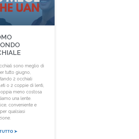
OMO
CONDO
HIALE
chiali sono meglio di
er tutto giugno,
tando 2 occhiali
ti o 2 coppie di lenti,
 coppia meno costosa
aliamo una lente.
ice, conveniente e
 per qualsiasi
zione.
 TUTTO ➤