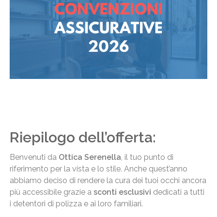
Riepilogo dell’offerta:
Benvenuti da
Ottica Serenella
, il tuo punto di
riferimento per la vista e lo stile. Anche quest’anno
abbiamo deciso di rendere la cura dei tuoi occhi ancora
più accessibile grazie a
sconti esclusivi
dedicati a tutti
i detentori di polizza e ai loro familiari.